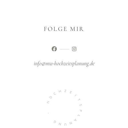
FOLGE MIR
info@mw-hochzeitsplanung.de
H
Z
C
E
O
I
T
H
S
P
-
L
A
G
N
N
U