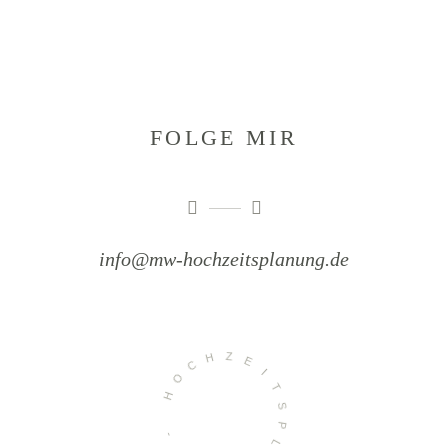
FOLGE MIR
info@mw-hochzeitsplanung.de
H
Z
C
E
O
I
H
T
S
-
P